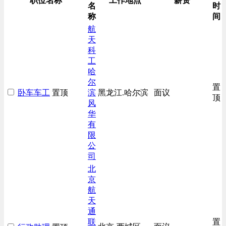
职位名称
工作地点
薪资
名
时
称
间
航
天
科
工
哈
尔
置
卧车车工
置顶
滨
黑龙江.哈尔滨
面议
顶
风
华
有
限
公
司
北
京
航
天
通
联
置