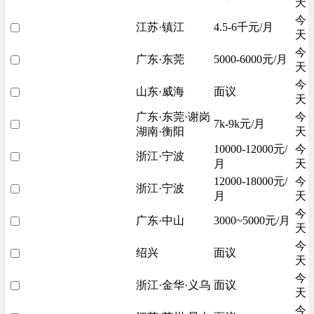
天
今
江苏·镇江
4.5-6千元/月
天
今
广东·东莞
5000-6000元/月
天
今
山东·威海
面议
天
广东·东莞·谢岗
今
7k-9k元/月
湖南·衡阳
天
10000-12000元/
今
浙江·宁波
月
天
12000-18000元/
今
浙江·宁波
月
天
今
广东·中山
3000~5000元/月
天
今
绍兴
面议
天
今
浙江·金华·义乌
面议
天
今