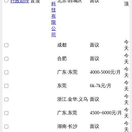
北京-西城区
面议
行政助理
置顶
科
顶
技
有
限
公
司
今
成都
面议
天
今
合肥
面议
天
今
广东·东莞
4000-5000元/月
天
今
东莞
6k-7k元/月
天
今
浙江.金华.义乌
面议
天
今
广东.东莞
4500~6000元/月
天
今
湖南·长沙
面议
天