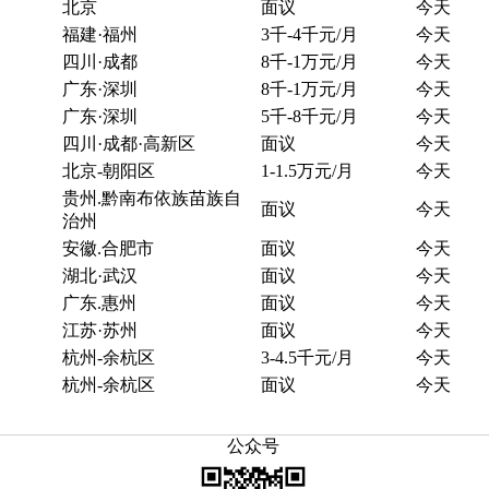
北京
面议
今天
福建·福州
3千-4千元/月
今天
四川·成都
8千-1万元/月
今天
广东·深圳
8千-1万元/月
今天
广东·深圳
5千-8千元/月
今天
四川·成都·高新区
面议
今天
北京-朝阳区
1-1.5万元/月
今天
贵州.黔南布依族苗族自
面议
今天
治州
安徽.合肥市
面议
今天
湖北·武汉
面议
今天
广东.惠州
面议
今天
江苏·苏州
面议
今天
杭州-余杭区
3-4.5千元/月
今天
杭州-余杭区
面议
今天
公众号