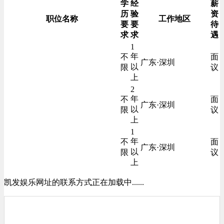
学
经
薪
历
验
资
职位名称
工作地区
要
要
待
求
求
遇
1
年
不
面
广东·深圳
以
限
议
上
2
年
不
面
广东·深圳
以
限
议
上
1
年
不
面
广东·深圳
以
限
议
上
凯发娱乐网址的联系方式正在加载中......