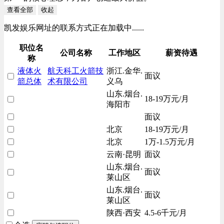
查看全部
收起
凯发娱乐网址的联系方式正在加载中......
职位名
公司名称
工作地区
薪资待遇
称
液体火
航天科工火箭技
浙江.金华.
面议
箭总体
术有限公司
义乌
山东.烟台.
18-19万元/月
海阳市
面议
北京
18-19万元/月
北京
1万-1.5万元/月
云南·昆明
面议
山东.烟台.
面议
莱山区
山东.烟台.
面议
莱山区
陕西·西安
4.5-6千元/月