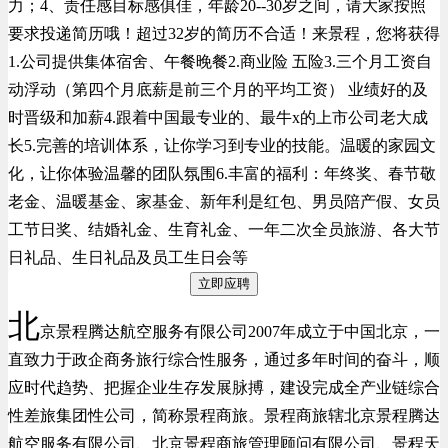
力；4、责任感目标感俱佳，年龄20--30岁之间，请大家按照
要求投递简历哦！超过32岁的简历不合适！来景程，您将获得
1.公司提供集体宿舍、午餐晚餐2.商业险 五险3.三个月工资自
动浮动（第四个月底薪是前三个月的平均工资） 业绩好的及
时晋级和加薪4.跟着中国最专业的、最牛x的上市公司老大成
长5.完善的培训体系，让你学习到专业的技能。温暖的家园文
化，让你体验温馨的团队氛围6.丰富的福利：年终奖、春节敬
老金、温暖基金、家基金、新年利是红包、男员陪产假、女员
工节日奖、结婚礼金、生育礼金、一年二次全员旅游、各大节
日礼品、生日礼品及员工生日会等
立即应聘
北
京景程腾达航空服务有限公司2007年成立于中国北京，一
直致力于政企商务旅行综合性服务，通过多年时间的奋斗，顺
应时代趋势、把握企业生存发展脉搏，建设完成全产业链综合
性差旅集团性公司，简称景程商旅。景程商旅辖北京景程腾达
航空服务有限公司、北京景程商旅管理顾问有限公司、景程天