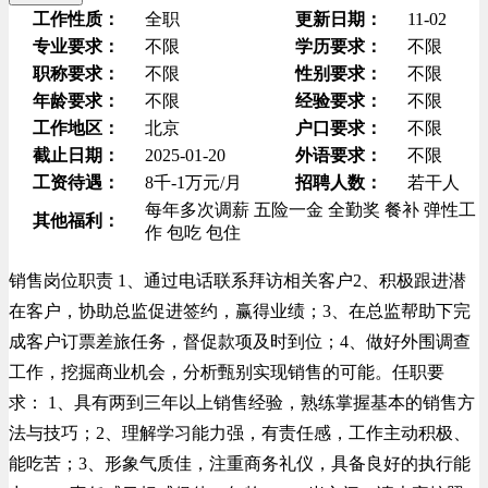
工作性质：
全职
更新日期：
11-02
专业要求：
不限
学历要求：
不限
职称要求：
不限
性别要求：
不限
年龄要求：
不限
经验要求：
不限
工作地区：
北京
户口要求：
不限
截止日期：
2025-01-20
外语要求：
不限
工资待遇：
8千-1万元/月
招聘人数：
若干人
每年多次调薪
五险一金
全勤奖
餐补
弹性工
其他福利：
作
包吃
包住
销售岗位职责 1、通过电话联系拜访相关客户2、积极跟进潜
在客户，协助总监促进签约，赢得业绩；3、在总监帮助下完
成客户订票差旅任务，督促款项及时到位；4、做好外围调查
工作，挖掘商业机会，分析甄别实现销售的可能。任职要
求： 1、具有两到三年以上销售经验，熟练掌握基本的销售方
法与技巧；2、理解学习能力强，有责任感，工作主动积极、
能吃苦；3、形象气质佳，注重商务礼仪，具备良好的执行能