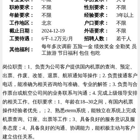
职称要求：
不限
性别要求：
不限
年龄要求：
不限
经验要求：
3年以上
工作地区：
北京
户口要求：
不限
截止日期：
2024-12-19
外语要求：
不限
工资待遇：
6千-1.2万元/月
招聘人数：
若干人
每年多次调薪
五险一金
绩效奖金
全勤奖
员
其他福利：
工旅游
节日福利
包住
包吃
岗位职责：1、负责为公司客户提供国内机票的查询、预定、
出票、作废、改签、退票、航班通知等操作；2. 负责接通客户
电话，能准确为相关咨询给与准确、专业的解答；3. 负责与合
作票台或航空公司间的业务联系与沟通；4. 完成上级领导安排
的相关工作。任职要求：1、年龄在18--30之间，有国内机票
操作经验者优先，；2、熟悉eterm系统，能独立在系统上完成
机票查询、订座、出票等工作；3、具备良好的服务意识及服
务态度；4、具备良好的沟通、协调能力，能积极主动与客户
建立信任关系。