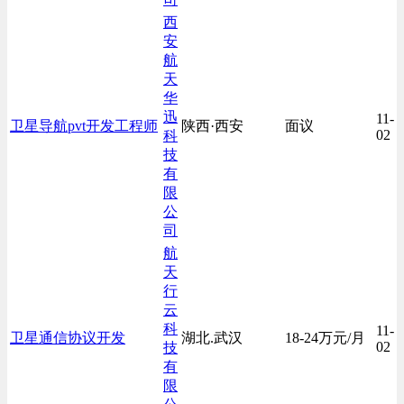
西
安
航
天
华
迅
11-
卫星导航pvt开发工程师
陕西·西安
面议
02
科
技
有
限
公
司
航
天
行
云
科
11-
卫星通信协议开发
湖北.武汉
18-24万元/月
02
技
有
限