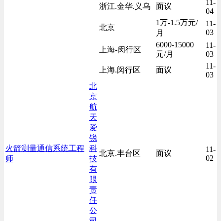
11-
浙江.金华.义乌
面议
04
1万-1.5万元/
11-
北京
03
月
6000-15000
11-
上海-闵行区
元/月
03
11-
上海.闵行区
面议
03
北
京
航
天
爱
锐
火箭测量通信系统工程
科
11-
北京.丰台区
面议
02
师
技
有
限
责
任
公
司