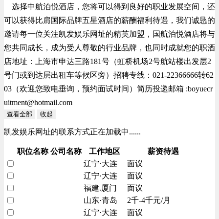
选择中航泊悦酒店，您将可以得到良好的职业发展空间，还
可以获得比肩国际品牌五星酒店的薪酬福利待遇，我们诚恳的
邀请每一位关注凯发娱乐网址的精英加盟，国航泊悦酒店将与
您共同成长，成为受人尊敬的行业品牌，也同时成就您的职酒
店地址：上海市申达三路181号（虹桥机场2号航站楼出发层2
号门或到达层出租车等候区旁）招聘专线：021-22366666转62
03（欢迎您致电垂询，预约面试时间）简历投递邮箱 :
boyuecr
uitment@hotmail.com
查看全部
收起
凯发娱乐网址的联系方式正在加载中......
职位名称
公司名称
工作地区
薪资待遇
辽宁·大连
面议
辽宁·大连
面议
福建.厦门
面议
山东·青岛
2千-4千元/月
辽宁·大连
面议