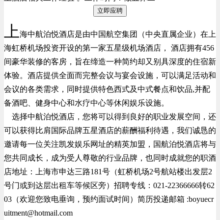
立即应聘
上
海中航泊悦酒店是由中国航空集团（中央直属企业）在上
海虹桥机场投资开设的第一家五星级机场酒店， 酒店拥有456
间豪华装修的客房，旨在缔造一种简约却又别具深度的住宿新
体验。酒店提供全面而完整会议与宴会设施，可以满足活动和
会议的各类需求，同时提供特色西式及中式餐点和饮品,并配
备酒吧、健身中心和水疗中心等休闲娱乐设施。
选择中航泊悦酒店，您将可以得到良好的职业发展空间，还
可以获得比肩国际品牌五星酒店的薪酬福利待遇，我们诚恳的
邀请每一位关注凯发娱乐网址的精英加盟，国航泊悦酒店将与
您共同成长，成为受人尊敬的行业品牌，也同时成就您的职酒
店地址：上海市申达三路181号（虹桥机场2号航站楼出发层2
号门或到达层出租车等候区旁）招聘专线：021-22366666转62
03（欢迎您致电垂询，预约面试时间）简历投递邮箱 :
boyuecr
uitment@hotmail.com