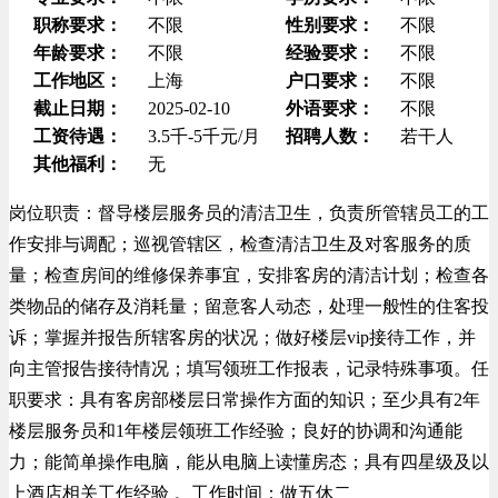
职称要求：
不限
性别要求：
不限
年龄要求：
不限
经验要求：
不限
工作地区：
上海
户口要求：
不限
截止日期：
2025-02-10
外语要求：
不限
工资待遇：
3.5千-5千元/月
招聘人数：
若干人
其他福利：
无
岗位职责：督导楼层服务员的清洁卫生，负责所管辖员工的工
作安排与调配；巡视管辖区，检查清洁卫生及对客服务的质
量；检查房间的维修保养事宜，安排客房的清洁计划；检查各
类物品的储存及消耗量；留意客人动态，处理一般性的住客投
诉；掌握并报告所辖客房的状况；做好楼层vip接待工作，并
向主管报告接待情况；填写领班工作报表，记录特殊事项。任
职要求：具有客房部楼层日常操作方面的知识；至少具有2年
楼层服务员和1年楼层领班工作经验；良好的协调和沟通能
力；能简单操作电脑，能从电脑上读懂房态；具有四星级及以
上酒店相关工作经验 。工作时间：做五休二