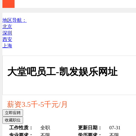
地区导航：
北京
深圳
西安
上海
大堂吧员工-凯发娱乐网址
薪资3.5千-5千元/月
立即应聘
收藏职位
工作性质：
全职
更新日期：
07-31
专业要求：
不限
学历要求：
不限