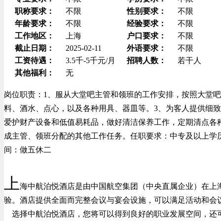
职称要求：
不限
性别要求：
不限
年龄要求：
不限
经验要求：
不限
工作地区：
上海
户口要求：
不限
截止日期：
2025-02-11
外语要求：
不限
工资待遇：
3.5千-5千元/月
招聘人数：
若干人
其他福利：
无
岗位职责：1、服从大堂吧主管和领班的工作安排，按照大堂
料、酒水、点心，以及各种用具、器皿等。3、为客人提供细致
爱护财产设备和低值易耗品，做好清洁保养工作，定期清点各
成主管、领班分配的其他工作任务。任职要求：中专及以上学
间：做五休二
上
海中航泊悦酒店是由中国航空集团（中央直属企业）在上海
验。酒店提供全面而完整会议与宴会设施，可以满足活动和会
选择中航泊悦酒店，您将可以得到良好的职业发展空间，还可