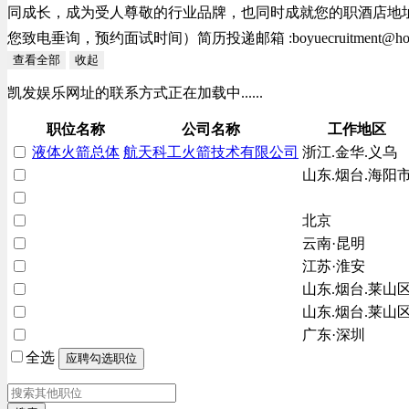
同成长，成为受人尊敬的行业品牌，也同时成就您的职酒店地址：上海
您致电垂询，预约面试时间）简历投递邮箱 :
boyuecruitment@ho
查看全部
收起
凯发娱乐网址的联系方式正在加载中......
职位名称
公司名称
工作地区
液体火箭总体
航天科工火箭技术有限公司
浙江.金华.义乌
山东.烟台.海阳
北京
云南·昆明
江苏·淮安
山东.烟台.莱山
山东.烟台.莱山
广东·深圳
全选