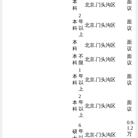
本
面
北京.门头沟区
科
议
2
年
本
面
北京.门头沟区
以
科
议
上
本
面
北京.门头沟区
科
议
本
不
面
北京.门头沟区
科
限
议
1
年
本
面
北京.门头沟区
以
科
议
上
2
年
本
面
北京.门头沟区
以
科
议
上
0.9-
6
1.2
年
硕
万
北京-门头沟区
以
士