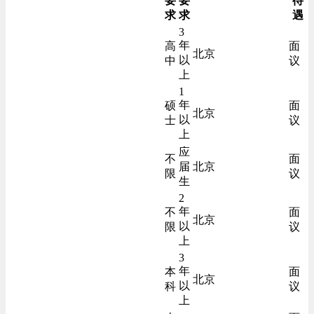
要
要
待
求
求
遇
3
年
高
面
北京
以
中
议
上
1
年
硕
面
北京
以
士
议
上
应
不
面
届
北京
限
议
生
2
年
不
面
北京
以
限
议
上
3
年
本
面
北京
以
科
议
上