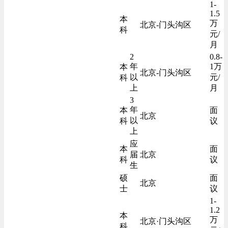
1-
1.5
本
万
北京-门头沟区
科
元/
月
2
0.8-
年
1万
本
北京-门头沟区
以
元/
科
上
月
3
年
本
面
北京
以
科
议
上
应
本
面
届
北京
科
议
生
硕
面
北京
士
议
1-
1.2
本
万
北京·门头沟区
科