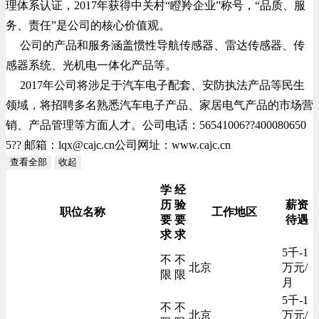
理体系认证，2017年获得中关村“瞪羚企业”称号，“品质、服
务、责任”是公司的核心价值观。
公司的产品和服务涵盖惯性导航传感器、雷达传感器、传
感器系统、光机电一体化产品等。
2017年公司将涉足于汽车电子配套、安防执法产品等民生
领域，将招聘多名熟悉汽车电子产品、家居电气产品的市场营
销、产品管理等方面人才。公司电话：56541006??400080650
5?? 邮箱：
lqx@cajc.cn
公司网址：www.cajc.cn
查看全部
收起
学
经
历
验
薪资
职位名称
工作地区
要
要
待遇
求
求
5千-1
不
不
北京
万元/
限
限
月
5千-1
不
不
北京
万元/