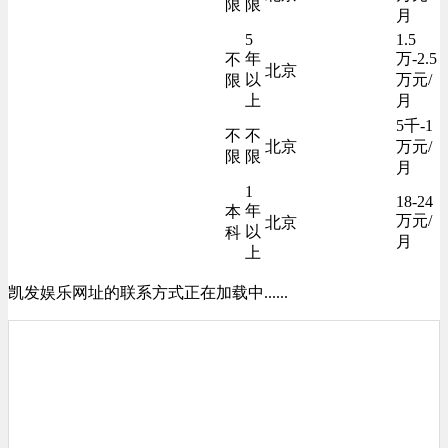
限
限
月
5
1.5
年
万-2.5
不
北京
以
万元/
限
上
月
5千-1
不
不
北京
万元/
限
限
月
1
18-24
年
本
万元/
北京
以
科
月
上
凯发娱乐网址的联系方式正在加载中......