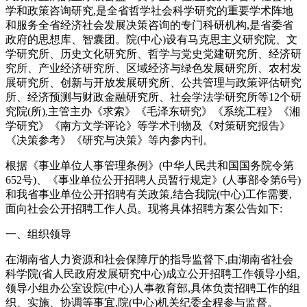
学和政策咨询研究,是全省哲学社会科学研究的重要学术阵地
和服务全省经济社会发展决策咨询的专门科研机构,是省委省
政府的思想库、智囊团。院(中心)设有马克思主义研究院、文
学研究所、历史文化研究所、哲学与党史党建研究所、经济研
究所、产业经济研究所、区域经济与绿色发展研究所、农村发
展研究所、创新与开放发展研究所、公共管理与政策评估研究
所、经济预测与财政金融研究所、社会学法学研究所等12个研
究院(所),主管主办《求索》《毛泽东研究》《系统工程》《湘
学研究》《南方文学评论》等学术刊物及《对策研究报告》
《决策参考》《研究与决策》等内参内刊。
根据《事业单位人事管理条例》(中华人民共和国国务院令第
652号)、《事业单位公开招聘人员暂行规定》(人事部令第6号)
和我省事业单位公开招聘有关政策,结合我院(中心)工作需要,
面向社会公开招聘工作人员。现将具体招聘方案公告如下:
一、组织领导
在湖南省人力资源和社会保障厅的指导监督下,由湖南省社会
科学院(省人民政府发展研究中心)成立公开招聘工作领导小组,
领导小组办公室设院(中心)人事教育部,具体负责招聘工作的组
织、实施、协调等事宜,院(中心)机关纪委全程参与监督。