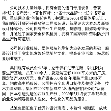
公司技术力量雄厚，拥有全套的进口专用设备，曾获
得“辽宁省产品”、“著名商标”；“省十大品牌”；“辽宁省守合
同、重信用企业”等荣誉称号，并通过iso9001质量体系认证，
我们的设计师还获得省第二届服装设计新星评选大赛名及新锐
设计师称号。公司拥有专业生产防酸、防静电、阻燃等专业设
备，并通过了国家安全标识检测，拥有了国家特种劳动防护用
品生产许可证明。
公司以行业服装、团体服装的承制为业务发展的基础，服
装设计善于突出凯发娱乐网址的文化、提高企业形象，极尽彰
显职业魅力。
集团现有成员企业6家，总部设在辽宁辽阳，以辽阳为主
要生产基地。员工800余人，及建筑面积12000平方米的厂房。
固定资产5800万元，生产设备600余台,年服装产量120多万
套。均做高中档服装。公司拥有全套进口制作及整烫设备，技
术力量雄厚，集团在2007年新成立“丛迪西服有限公司”从德
国、日本引进先进的西服生产线，2008年5月增设了单裁单量
的业务为顾客提供人性化、个性化的高品质服务。
丛迪集团汇集了优秀的设计班底，本着“引领潮流，成就