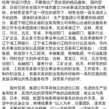
经典”的设计理念，不断推出广受欢迎的精品服饰。 国内贸
易：目前已经在全国大中城市建立100余家成员加盟的专卖网
络，在销售是资产这一理念的倡导下，销售业绩一直呈成倍上
升的趋势。 团体职业装设计、生产是集团公司重要的组成部
分，集团下辖辽阳丛迪职业装有限公司和鞍山丛迪职业服装有
限公司专业承揽团体订购业务。先后承接辽宁、吉林、黑龙
江、河北、北京、等省、市电信部门、金融部门、服务行业、
工矿企业、及众多大型企事业单位的工装服。先后承接制作了
辽宁省工商银行、辽宁省工商银行辽阳市分行以及省内、市内
机关事业职业装以及国家大型企业文员装和工程装如：（沈煤
集团、铁道部十九工程局、本钢集团、鞍钢集团、中石油集团
等）同时也扩大到外省市如：吉林、黑龙江、河北、北京等电
信部门、金融部门、服务行业、工矿企业、机关、科研等的职
业装、工程装等多家大型企事业单位的职业装、工作装等。在
制作职业装上，有着丰富的职业装制作经验和一系列完善的凯
发娱乐网址的售后服务程序，深受客户的好评。
国外贸易：集团公司享有独立的进出口权，先进的生产设
备和技术，及现代化的管理和严格的品检制度，使企业与美
国、日本、韩国、欧盟等地客商保持着良好的合作关系。 前
进中的丛迪企业，将继续秉承 “以人为本，注重团队，谋求发
展，不断创新”的企业精神，以“一流的管理，一流的品质，一