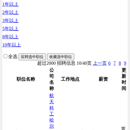
1年以上
财务/审计/税务类
2年以上
3年以上
5年以上
8年以上
10年以上
全选
应聘选中职位
收藏选中职位
超过2000 招聘信息 10/40页
上一页
6
7
8
9
公
更
司
新
职位名称
工作地点
薪资
名
时
称
间
航
天
科
工
哈
尔
置