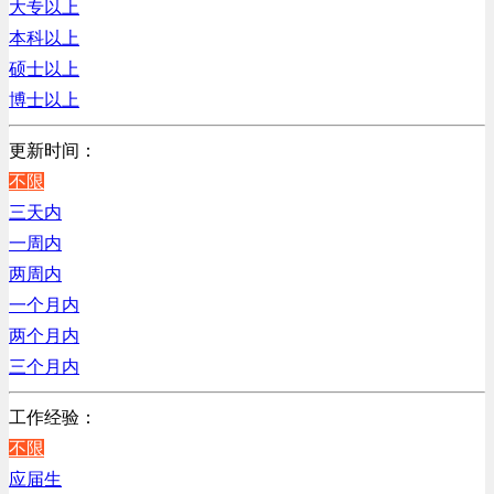
大专以上
贸易/物流/仓储/采购类
上海
本科以上
客服及凯发娱乐网址的技术支持类
硕士以上
高级管理类
博士以上
电子/电器/半导体类
电力电气/能源/自动化
更新时间：
咨询/顾问/法律类
不限
行政/后勤/文秘类
三天内
人力资源类
一周内
互联网/电子商务/游戏类
两周内
建筑装潢/市政建设类
一个月内
通信/移动互联网/手机类
两个月内
技工/维修类
三个月内
房地产开发/物业管理类
工作经验：
生产/加工/认证类
不限
综合技术类
应届生
汽车/交通类