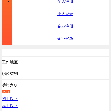
个人注册
个人登录
企业注册
企业登录
工作地区：
不限
职位类别：
北京
不限
广东
学历要求：
机械制造/仪器仪表类
江苏
不限
计算机硬件类
陕西
初中以上
销售管理类
浙江
高中以上
计算机软件类
辽宁