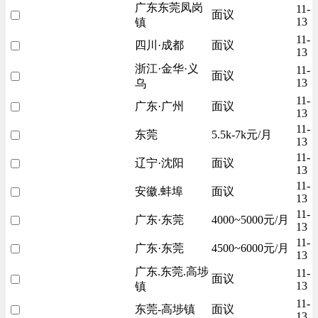
广东东莞凤岗
11-
面议
13
镇
11-
四川·成都
面议
13
浙江·金华·义
11-
面议
13
乌
11-
广东·广州
面议
13
11-
东莞
5.5k-7k元/月
13
11-
辽宁·沈阳
面议
13
11-
安徽.蚌埠
面议
13
11-
广东·东莞
4000~5000元/月
13
11-
广东·东莞
4500~6000元/月
13
广东.东莞.高埗
11-
面议
13
镇
11-
东莞-高埗镇
面议
13