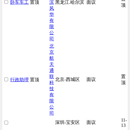
卧车车工
置顶
滨
黑龙江.哈尔滨
面议
顶
风
华
有
限
公
司
北
京
航
天
通
联
置
北京-西城区
面议
行政助理
置顶
科
顶
技
有
限
公
司
11-
深圳-宝安区
面议
13