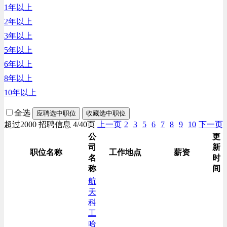
1年以上
财务/审计/税务类
2年以上
3年以上
5年以上
6年以上
8年以上
10年以上
全选
应聘选中职位
收藏选中职位
超过2000 招聘信息 4/40页
上一页
2
3
5
6
7
8
9
10
下一页
公
更
司
新
职位名称
工作地点
薪资
名
时
称
间
航
天
科
工
哈