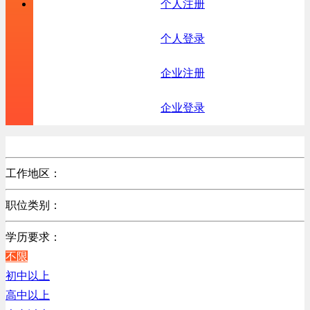
个人注册
个人登录
企业注册
企业登录
工作地区：
不限
职位类别：
北京
不限
广东
学历要求：
机械制造/仪器仪表类
江苏
不限
计算机硬件类
陕西
初中以上
销售管理类
浙江
高中以上
计算机软件类
辽宁