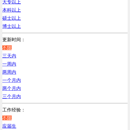
大专以上
贸易/物流/仓储/采购类
上海
本科以上
客服及凯发娱乐网址的技术支持类
硕士以上
电子/电器/半导体类
博士以上
电力电气/能源/自动化
咨询/顾问/法律类
更新时间：
程序/语言开发类
不限
行政/后勤/文秘类
三天内
销售类
一周内
人力资源类
两周内
互联网/电子商务/游戏类
一个月内
建筑装潢/市政建设类
两个月内
通信/移动互联网/手机类
三个月内
技工/维修类
工作经验：
房地产开发/物业管理类
不限
生产/加工/认证类
应届生
汽车/交通类