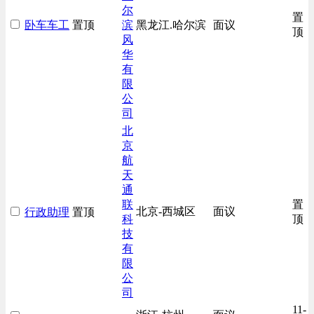
尔
置
卧车车工
置顶
滨
黑龙江.哈尔滨
面议
顶
风
华
有
限
公
司
北
京
航
天
通
联
置
北京-西城区
面议
行政助理
置顶
科
顶
技
有
限
公
司
11-