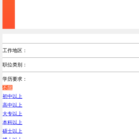
工作地区：
不限
职位类别：
北京
不限
广东
学历要求：
机械制造/仪器仪表类
江苏
不限
计算机硬件类
陕西
初中以上
销售管理类
浙江
高中以上
计算机软件类
辽宁
大专以上
贸易/物流/仓储/采购类
上海
本科以上
客服及凯发娱乐网址的技术支持类
硕士以上
电子/电器/半导体类