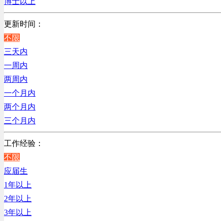
博士以上
电力电气/能源/自动化
咨询/顾问/法律类
更新时间：
程序/语言开发类
不限
行政/后勤/文秘类
三天内
销售类
一周内
人力资源类
两周内
互联网/电子商务/游戏类
一个月内
建筑装潢/市政建设类
两个月内
通信/移动互联网/手机类
三个月内
技工/维修类
工作经验：
房地产开发/物业管理类
不限
生产/加工/认证类
应届生
汽车/交通类
1年以上
财务/审计/税务类
2年以上
3年以上