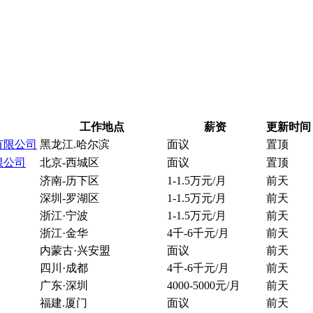
工作地点
薪资
更新时间
有限公司
黑龙江.哈尔滨
面议
置顶
限公司
北京-西城区
面议
置顶
济南-历下区
1-1.5万元/月
前天
深圳-罗湖区
1-1.5万元/月
前天
浙江·宁波
1-1.5万元/月
前天
浙江·金华
4千-6千元/月
前天
内蒙古·兴安盟
面议
前天
四川·成都
4千-6千元/月
前天
广东·深圳
4000-5000元/月
前天
福建.厦门
面议
前天