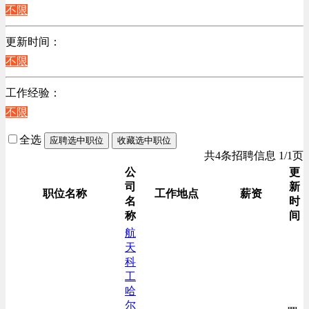
江苏
不限
陕西
更新时间：
浙江
不限
辽宁
上海
工作经验：
不限
全选
应聘选中职位
收藏选中职位
共4条招聘信息 1/1页
公
更
司
新
职位名称
工作地点
薪资
名
时
称
间
航
天
科
工
哈
尔