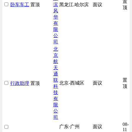
置
卧车车工
置顶
滨
黑龙江.哈尔滨
面议
顶
风
华
有
限
公
司
北
京
航
天
通
联
置
北京-西城区
面议
行政助理
置顶
科
顶
技
有
限
公
司
08-
广东·广州
面议
11