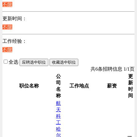
江苏
不限
陕西
更新时间：
浙江
不限
辽宁
上海
工作经验：
不限
全选
应聘选中职位
收藏选中职位
共6条招聘信息 1/1页
公
更
司
新
职位名称
工作地点
薪资
名
时
称
间
航
天
科
工
哈
尔