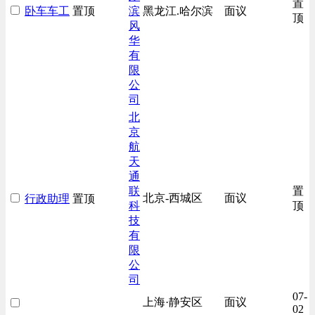
置
卧车车工
置顶
滨
黑龙江.哈尔滨
面议
顶
风
华
有
限
公
司
北
京
航
天
通
联
置
北京-西城区
面议
行政助理
置顶
科
顶
技
有
限
公
司
07-
上海·静安区
面议
02