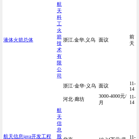
航
天
科
工
火
箭
前
液体火箭总体
浙江.金华.义乌
面议
技
天
术
有
限
公
司
11-
浙江·金华·义乌
面议
14
3000-4000元/
11-
河北·廊坊
14
月
航
天
信
息
航天信息java开发工程
股
11-