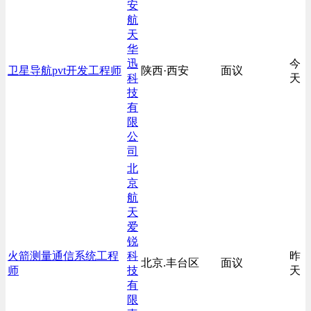
安
航
天
华
迅
今
卫星导航pvt开发工程师
陕西·西安
面议
科
天
技
有
限
公
司
北
京
航
天
爱
锐
火箭测量通信系统工程
科
昨
北京.丰台区
面议
师
技
天
有
限