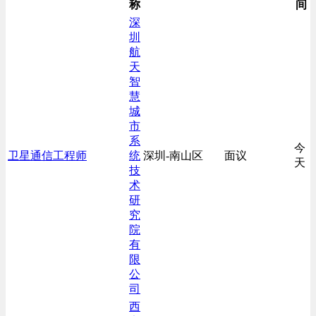
称
间
深
圳
航
天
智
慧
城
市
系
今
卫星通信工程师
统
深圳-南山区
面议
天
技
术
研
究
院
有
限
公
司
西