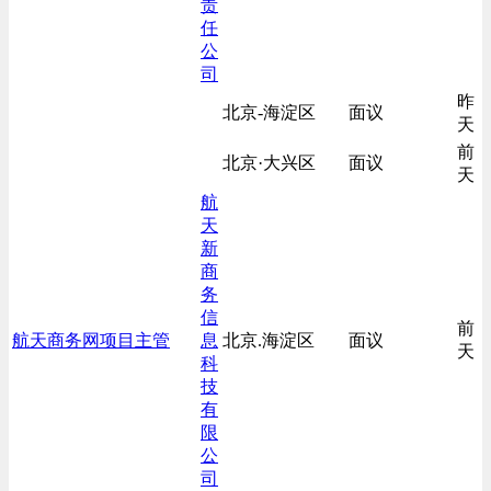
责
任
公
司
昨
北京-海淀区
面议
天
前
北京·大兴区
面议
天
航
天
新
商
务
信
前
航天商务网项目主管
息
北京.海淀区
面议
天
科
技
有
限
公
司