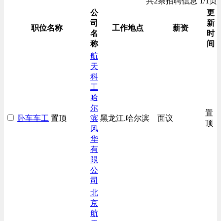
共2条招聘信息 1/1页
公
更
司
新
职位名称
工作地点
薪资
名
时
称
间
航
天
科
工
哈
尔
置
卧车车工
置顶
滨
黑龙江.哈尔滨
面议
顶
风
华
有
限
公
司
北
京
航