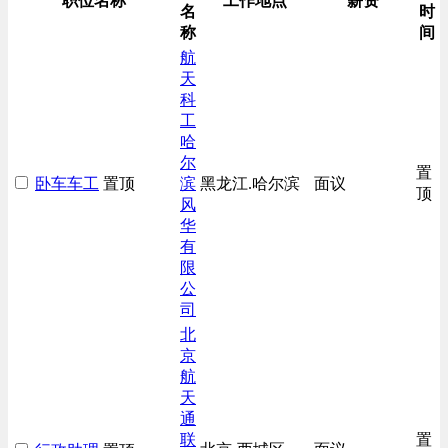
职位名称
工作地点
薪资
名
时
称
间
航
天
科
工
哈
尔
置
卧车车工
置顶
滨
黑龙江.哈尔滨
面议
顶
风
华
有
限
公
司
北
京
航
天
通
联
置