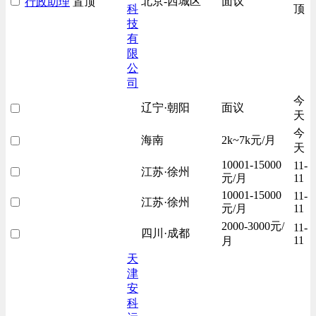
北京-西城区
面议
行政助理
置顶
科
顶
技
有
限
公
司
今
辽宁·朝阳
面议
天
今
海南
2k~7k元/月
天
10001-15000
11-
江苏·徐州
元/月
11
10001-15000
11-
江苏·徐州
元/月
11
2000-3000元/
11-
四川·成都
11
月
天
津
安
科