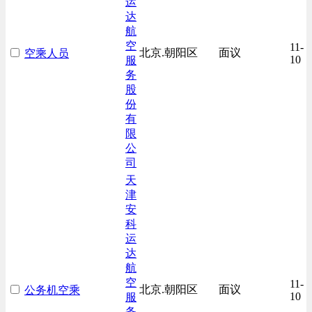
运
达
航
空
11-
北京.朝阳区
面议
空乘人员
10
服
务
股
份
有
限
公
司
天
津
安
科
运
达
航
空
11-
北京.朝阳区
面议
公务机空乘
10
服
务