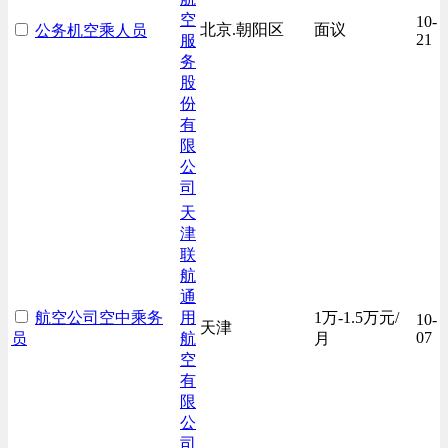
空
10-
北京.朝阳区
面议
公务机空乘人员
21
服
务
股
份
有
限
公
司
天
津
联
航
通
航空公司空中乘务
用
1万-1.5万元/
10-
天津
07
员
航
月
空
有
限
公
司