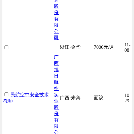
股
份
有
限
公
司
11-
浙江·金华
7000元/月
08
广
西
旭
日
航
空
民航空中安全技术
实
10-
广西·来宾
面议
29
教师
业
股
份
有
限
公