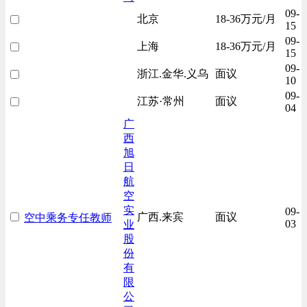
09-
北京
18-36万元/月
15
09-
上海
18-36万元/月
15
09-
浙江.金华.义乌
面议
10
09-
江苏·常州
面议
04
广
西
旭
日
航
空
实
09-
广西.来宾
面议
空中乘务专任教师
03
业
股
份
有
限
公