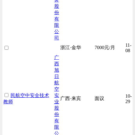
股
份
有
限
公
司
11-
浙江·金华
7000元/月
08
广
西
旭
日
航
空
民航空中安全技术
实
10-
广西·来宾
面议
29
教师
业
股
份
有
限
公