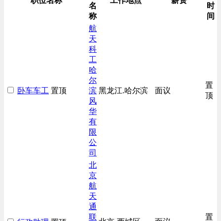
职位名称
工作地点
薪资
名
时
称
间
航
天
科
工
哈
尔
置
卧车车工
置顶
滨
黑龙江.哈尔滨
面议
顶
风
华
有
限
公
司
北
京
航
天
通
联
置