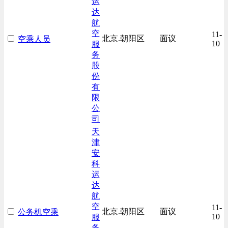
运
达
航
空
11-
北京.朝阳区
面议
空乘人员
10
服
务
股
份
有
限
公
司
天
津
安
科
运
达
航
空
11-
北京.朝阳区
面议
公务机空乘
10
服
务