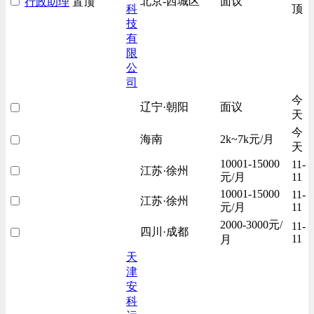
北京-西城区
面议
行政助理
置顶
科
顶
技
有
限
公
司
今
辽宁·朝阳
面议
天
今
海南
2k~7k元/月
天
10001-15000
11-
江苏·徐州
元/月
11
10001-15000
11-
江苏·徐州
元/月
11
2000-3000元/
11-
四川·成都
11
月
天
津
安
科