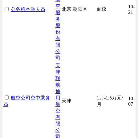
空
10-
北京.朝阳区
面议
公务机空乘人员
21
服
务
股
份
有
限
公
司
天
津
联
航
通
航空公司空中乘务
用
1万-1.5万元/
10-
天津
07
员
航
月
空
有
限
公
司