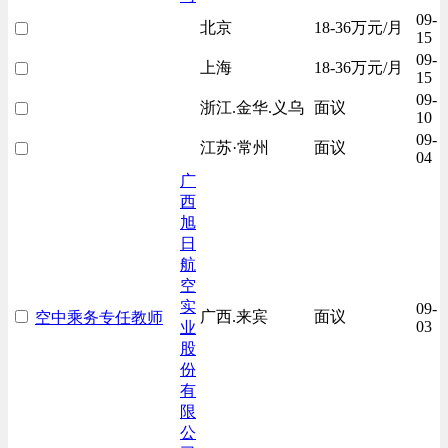
09-
北京
18-36万元/月
15
09-
上海
18-36万元/月
15
09-
浙江.金华.义乌
面议
10
09-
江苏·常州
面议
04
广
西
旭
日
航
空
实
09-
广西.来宾
面议
空中乘务专任教师
03
业
股
份
有
限
公