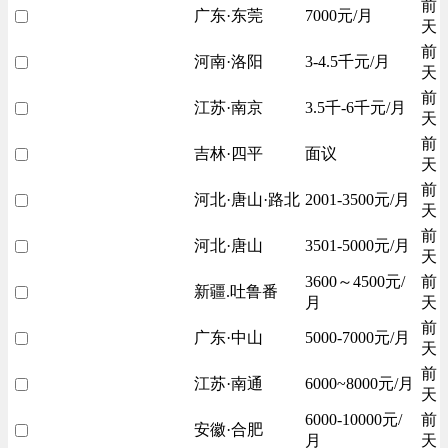
前
广东·东莞
7000元/月
天
前
河南·洛阳
3-4.5千元/月
天
前
江苏·南京
3.5千-6千元/月
天
前
吉林·四平
面议
天
前
河北·唐山·路北
2001-3500元/月
天
前
河北·唐山
3501-5000元/月
天
3600～4500元/
前
新疆.吐鲁番
月
天
前
广东·中山
5000-7000元/月
天
前
江苏·南通
6000~8000元/月
天
6000-10000元/
前
安徽·合肥
月
天