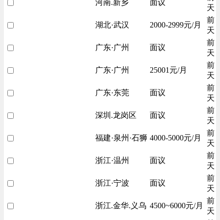
河南.新乡
面议
天
前
湖北·武汉
2000-2999元/月
天
前
广东·广州
面议
天
前
广东·广州
25001元/月
天
前
广东·东莞
面议
天
前
深圳.龙岗区
面议
天
前
福建·泉州·石狮
4000-5000元/月
天
前
浙江·温州
面议
天
前
浙江·宁波
面议
天
前
浙江.金华.义乌
4500~6000元/月
天