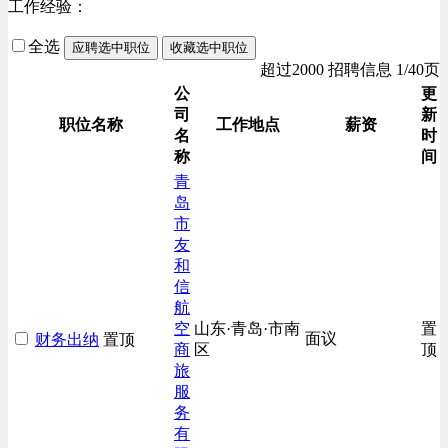
工作经验：
全选
应聘选中职位
收藏选中职位
超过2000 招聘信息 1/40页
公
更
司
新
职位名称
工作地点
薪资
名
时
称
间
青
岛
市
友
和
信
航
空
山东·青岛·市南
置
面议
财务出纳
置顶
商
区
顶
旅
服
务
有