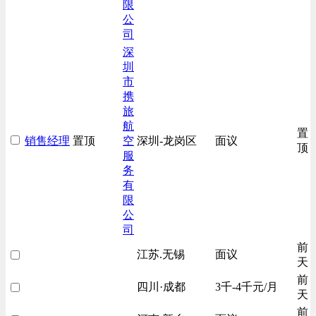
限
公
司
深
圳
市
携
旅
航
置
销售经理
置顶
空
深圳-龙岗区
面议
顶
服
务
有
限
公
司
前
江苏.无锡
面议
天
前
四川·成都
3千-4千元/月
天
前