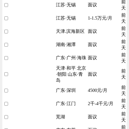
前
江苏·无锡
面议
天
前
江苏·无锡
1-1.5万元/月
天
前
天津.滨海新区
面议
天
前
湖南·湘潭
面议
天
前
广东·广州·海珠
面议
天
天津·和平 北京
前
·朝阳 山东·青
面议
天
岛
前
广东·深圳
4500元/月
天
前
广东·江门
2千-4千元/月
天
前
芜湖
面议
天
前