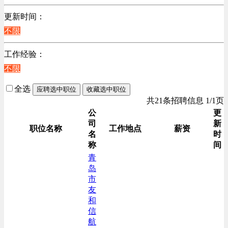
更新时间：
不限
工作经验：
不限
全选
应聘选中职位
收藏选中职位
共21条招聘信息 1/1页
公
更
司
新
职位名称
工作地点
薪资
名
时
称
间
青
岛
市
友
和
信
航