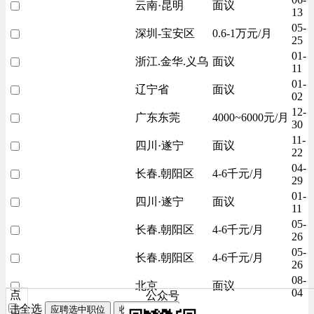
云南·昆明
面议
13
05-
深圳-宝安区
0.6-1万元/月
25
01-
浙江.金华.义乌
面议
11
01-
辽宁省
面议
02
12-
广东东莞
4000~6000元/月
30
11-
四川·遂宁
面议
22
04-
长春.朝阳区
4-6千元/月
29
01-
四川·遂宁
面议
11
05-
长春.朝阳区
4-6千元/月
26
05-
长春.朝阳区
4-6千元/月
26
08-
北京
面议
04
点
公众号
全选
击
应聘选中职位
收藏选中职位