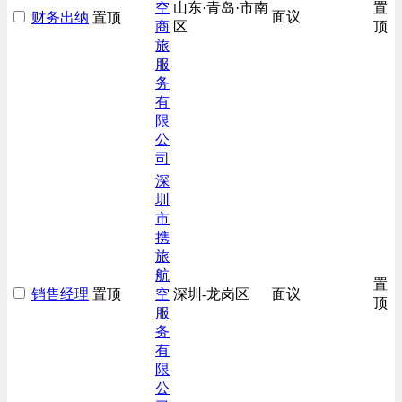
空
山东·青岛·市南
置
面议
财务出纳
置顶
商
区
顶
旅
服
务
有
限
公
司
深
圳
市
携
旅
航
置
销售经理
置顶
空
深圳-龙岗区
面议
顶
服
务
有
限
公