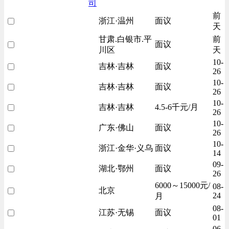
司
前
浙江·温州
面议
天
甘肃.白银市.平
前
面议
川区
天
10-
吉林·吉林
面议
26
10-
吉林·吉林
面议
26
10-
吉林·吉林
4.5-6千元/月
26
10-
广东·佛山
面议
26
10-
浙江·金华·义乌
面议
14
09-
湖北·鄂州
面议
26
6000～15000元/
08-
北京
24
月
08-
江苏·无锡
面议
01
06-