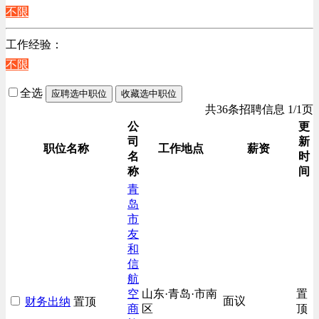
不限
工作经验：
不限
全选
应聘选中职位
收藏选中职位
共36条招聘信息 1/1页
公
更
司
新
职位名称
工作地点
薪资
名
时
称
间
青
岛
市
友
和
信
航
空
山东·青岛·市南
置
面议
财务出纳
置顶
商
区
顶