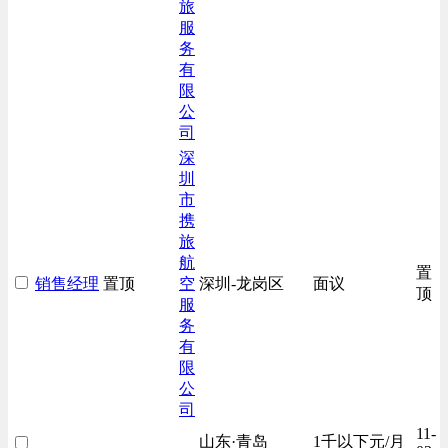
旅
服
务
有
限
公
司
深
圳
市
携
旅
航
置
销售经理
置顶
空
深圳-龙岗区
面议
顶
服
务
有
限
公
司
11-
山东·青岛
1千以下元/月