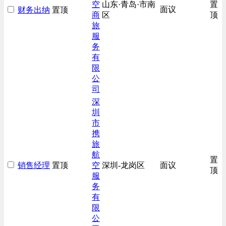
空
山东·青岛·市南
置
面议
财务出纳
置顶
商
区
顶
旅
服
务
有
限
公
司
深
圳
市
携
旅
航
置
销售经理
置顶
空
深圳-龙岗区
面议
顶
服
务
有
限
公