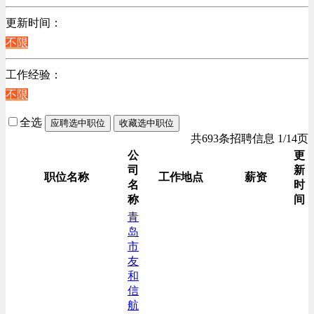
更新时间：
不限
工作经验：
不限
全选
应聘选中职位
收藏选中职位
共693条招聘信息 1/14页
公
更
司
新
职位名称
工作地点
薪资
名
时
称
间
青
岛
市
友
和
信
航