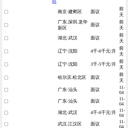
司
前
南京·建邺区
面议
天
广东.深圳.龙华
前
面议
新区
天
前
湖北·武汉
面议
天
前
辽宁·沈阳
4千-6千元/月
天
前
辽宁·沈阳
3千-5千元/月
天
前
哈尔滨.松北区
面议
天
11-
广东·汕头
面议
04
11-
广东·汕头
面议
04
11-
湖北·武汉
4千-6千元/月
04
11-
武汉.江汉区
面议
04