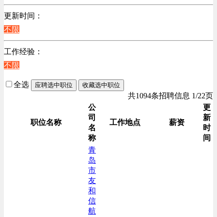
更新时间：
不限
工作经验：
不限
全选
应聘选中职位
收藏选中职位
共1094条招聘信息 1/22页
公
更
司
新
职位名称
工作地点
薪资
名
时
称
间
青
岛
市
友
和
信
航