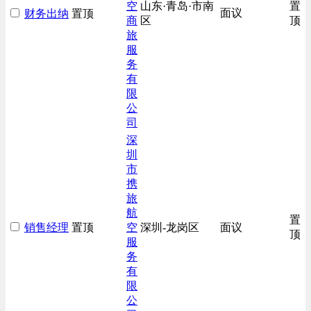
空
山东·青岛·市南
置
面议
财务出纳
置顶
商
区
顶
旅
服
务
有
限
公
司
深
圳
市
携
旅
航
置
销售经理
置顶
空
深圳-龙岗区
面议
顶
服
务
有
限
公