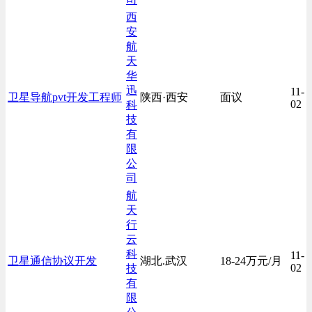
西
安
航
天
华
迅
11-
卫星导航pvt开发工程师
陕西·西安
面议
02
科
技
有
限
公
司
航
天
行
云
科
11-
卫星通信协议开发
湖北.武汉
18-24万元/月
02
技
有
限