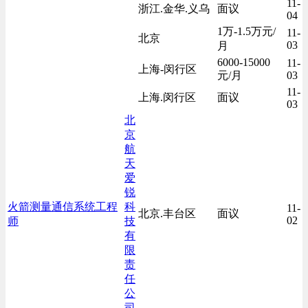
11-
浙江.金华.义乌
面议
04
1万-1.5万元/
11-
北京
03
月
6000-15000
11-
上海-闵行区
元/月
03
11-
上海.闵行区
面议
03
北
京
航
天
爱
锐
火箭测量通信系统工程
科
11-
北京.丰台区
面议
02
师
技
有
限
责
任
公
司