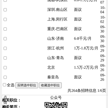
07
10-
深圳.南山区
面议
04
10-
上海.闵行区
面议
02
09-
重庆-巴南区
面议
30
09-
山东·济南
6-8千元/月
30
09-
浙江·杭州
1万-1.8万元/月
29
09-
山东·青岛
面议
29
09-
北京
1.5万-2万元/月
26
09-
秦皇岛
面议
26
全选
应聘选中职位
收藏选中职位
共264条招聘信息 1/6页
点
公众号
相关职位：
击
相关简历：
隐