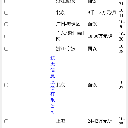
浙江.绍兴
面议
31
10-
北京
9千-1.3万元/月
31
10-
广州-海珠区
面议
30
广东.深圳.南山
10-
18-30万元/月
30
区
10-
浙江·宁波
面议
29
航
天
信
息
股
10-
北京
面议
27
份
有
限
公
司
10-
上海
24-42万元/月
25