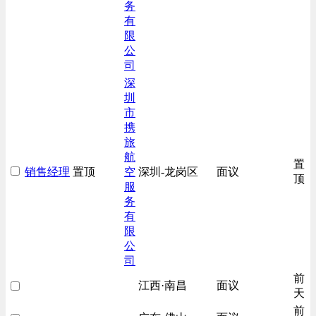
务
有
限
公
司
深
圳
市
携
旅
航
置
销售经理
置顶
空
深圳-龙岗区
面议
顶
服
务
有
限
公
司
前
江西·南昌
面议
天
前