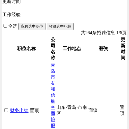
更新时间：
工作经验：
全选
应聘选中职位
收藏选中职位
共264条招聘信息 1/6页
公
更
司
新
职位名称
工作地点
薪资
名
时
称
间
青
岛
市
友
和
信
航
空
山东·青岛·市南
置
面议
财务出纳
置顶
商
区
顶
旅
服