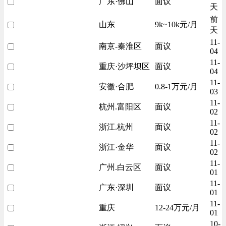
广东·佛山
面议
天
前
山东
9k~10k元/月
天
11-
南京-秦淮区
面议
04
11-
重庆·沙坪坝区
面议
04
11-
安徽·合肥
0.8-1万元/月
03
11-
杭州.富阳区
面议
02
11-
浙江.杭州
面议
02
11-
浙江·金华
面议
02
11-
广州.白云区
面议
01
11-
广东·深圳
面议
01
11-
重庆
12-24万元/月
01
10-