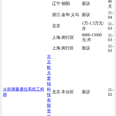
前
辽宁·朝阳
面议
天
11-
浙江.金华.义乌
面议
04
1万-1.5万元/
11-
北京
03
月
6000-15000
11-
上海-闵行区
元/月
03
11-
上海.闵行区
面议
03
北
京
航
天
爱
锐
火箭测量通信系统工程
科
11-
北京.丰台区
面议
02
师
技
有
限
责