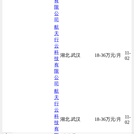
有
限
公
司
航
天
行
云
科
11-
湖北.武汉
18-36万元/月
02
技
有
限
公
司
航
天
行
云
科
11-
湖北.武汉
18-36万元/月
02
技
有