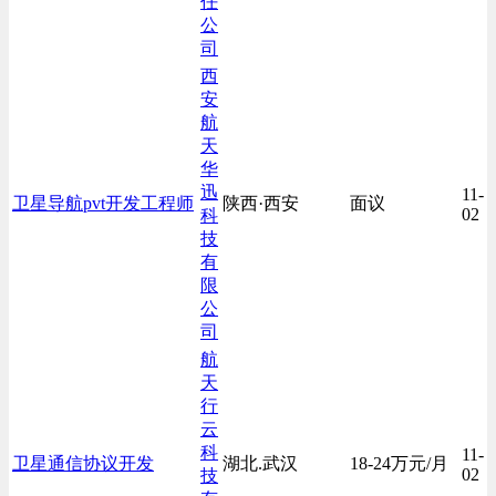
任
公
司
西
安
航
天
华
迅
11-
卫星导航pvt开发工程师
陕西·西安
面议
02
科
技
有
限
公
司
航
天
行
云
科
11-
卫星通信协议开发
湖北.武汉
18-24万元/月
02
技