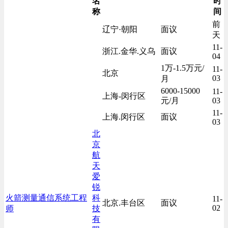
名
时
称
间
前
辽宁·朝阳
面议
天
11-
浙江.金华.义乌
面议
04
1万-1.5万元/
11-
北京
03
月
6000-15000
11-
上海-闵行区
元/月
03
11-
上海.闵行区
面议
03
北
京
航
天
爱
锐
火箭测量通信系统工程
科
11-
北京.丰台区
面议
02
师
技
有