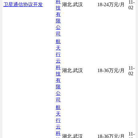
科
11-
卫星通信协议开发
湖北.武汉
18-24万元/月
02
技
有
限
公
司
航
天
行
云
科
11-
湖北.武汉
18-36万元/月
02
技
有
限
公
司
航
天
行
云
科
11-
湖北.武汉
18-36万元/月