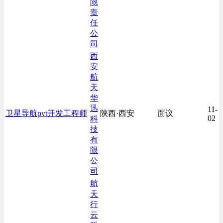
限
责
任
公
司
西
安
航
天
华
迅
11-
卫星导航pvt开发工程师
陕西·西安
面议
02
科
技
有
限
公
司
航
天
行
云