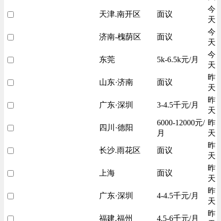
今
天津.南开区
面议
天
今
济南-槐荫区
面议
天
今
东莞
5k-6.5k元/月
天
昨
山东·济南
面议
天
昨
广东·深圳
3-4.5千元/月
天
6000-12000元/
昨
四川·德阳
月
天
昨
长沙.雨花区
面议
天
昨
上海
面议
天
昨
广东·深圳
4-4.5千元/月
天
昨
福建.福州
4.5-6千元/月