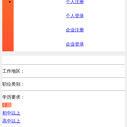
个人注册
个人登录
企业注册
企业登录
工作地区：
不限
职位类别：
北京
不限
广东
学历要求：
机械制造/仪器仪表类
江苏
不限
计算机硬件类
陕西
初中以上
销售管理类
浙江
高中以上
计算机软件类
辽宁