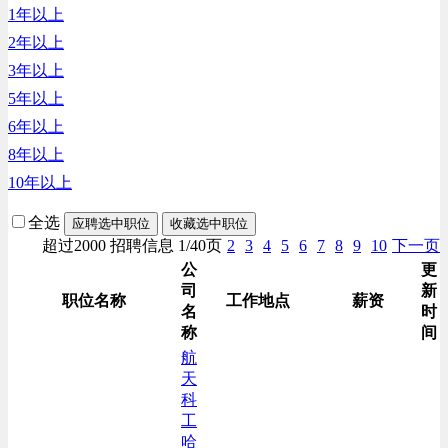
1年以上
财务/审计/税务类
2年以上
3年以上
5年以上
6年以上
8年以上
10年以上
全选
应聘选中职位
收藏选中职位
超过2000 招聘信息 1/40页
2
3
4
5
6
7
8
9
10
下一页
公
更
司
新
职位名称
工作地点
薪资
名
时
称
间
航
天
科
工
哈