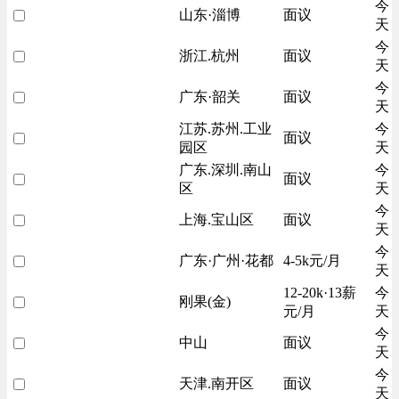
今
山东·淄博
面议
天
今
浙江.杭州
面议
天
今
广东·韶关
面议
天
江苏.苏州.工业
今
面议
园区
天
广东.深圳.南山
今
面议
区
天
今
上海.宝山区
面议
天
今
广东·广州·花都
4-5k元/月
天
12-20k·13薪
今
刚果(金)
元/月
天
今
中山
面议
天
今
天津.南开区
面议
天