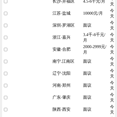
长沙-开福区
4.5-6千元/月
天
今
江苏·盐城
10000元/月
天
今
深圳-罗湖区
面议
天
3.4千-6千元/
今
浙江·嘉兴
月
天
2000-2999元/
今
安徽·合肥
月
天
今
南宁.江南区
面议
天
今
辽宁·沈阳
面议
天
今
河南·郑州
面议
天
今
广东·肇庆
面议
天
今
陕西·西安
面议
天