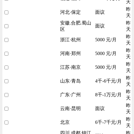
天
昨
河北·保定
面议
天
安徽.合肥.蜀山
昨
面议
区
天
昨
浙江·杭州
5000 元/月
天
昨
河南·郑州
5000 元/月
天
昨
江苏·南京
5000 元/月
天
昨
山东·青岛
4千-6千元/月
天
昨
广东·广州
8千-1万元/月
天
昨
云南·昆明
面议
天
昨
北京
6千-7千元/月
天
四川.成都.锦江
昨