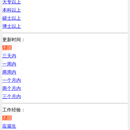
大专以上
贸易/物流/仓储/采购类
上海
本科以上
客服及凯发娱乐网址的技术支持类
硕士以上
电子/电器/半导体类
博士以上
电力电气/能源/自动化
咨询/顾问/法律类
更新时间：
程序/语言开发类
不限
行政/后勤/文秘类
三天内
销售类
一周内
人力资源类
两周内
互联网/电子商务/游戏类
一个月内
建筑装潢/市政建设类
两个月内
通信/移动互联网/手机类
三个月内
技工/维修类
工作经验：
房地产开发/物业管理类
不限
生产/加工/认证类
应届生
汽车/交通类