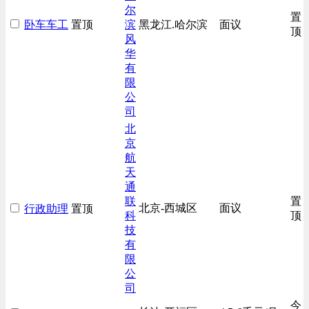
尔
置
卧车车工
置顶
滨
黑龙江.哈尔滨
面议
顶
风
华
有
限
公
司
北
京
航
天
通
联
置
北京-西城区
面议
行政助理
置顶
科
顶
技
有
限
公
司
今