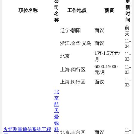
公
更
司
新
职位名称
工作地点
薪资
名
时
称
间
前
辽宁·朝阳
面议
天
11-
浙江.金华.义乌
面议
04
1万-1.5万元/
11-
北京
03
月
6000-15000
11-
上海-闵行区
元/月
03
11-
上海.闵行区
面议
03
北
京
航
天
爱
锐
火箭测量通信系统工程
科
11-
北京.丰台区
面议