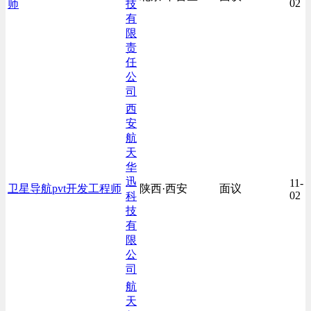
02
师
技
有
限
责
任
公
司
西
安
航
天
华
迅
11-
卫星导航pvt开发工程师
陕西·西安
面议
02
科
技
有
限
公
司
航
天