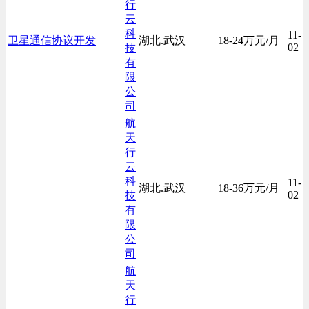
行
云
科
11-
卫星通信协议开发
湖北.武汉
18-24万元/月
02
技
有
限
公
司
航
天
行
云
科
11-
湖北.武汉
18-36万元/月
02
技
有
限
公
司
航
天
行