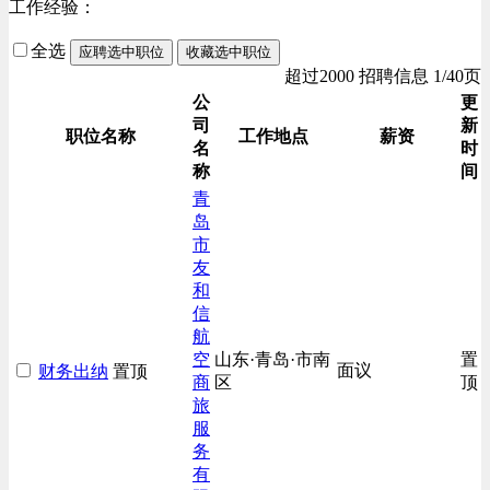
工作经验：
全选
应聘选中职位
收藏选中职位
超过2000 招聘信息 1/40页
公
更
司
新
职位名称
工作地点
薪资
名
时
称
间
青
岛
市
友
和
信
航
空
山东·青岛·市南
置
面议
财务出纳
置顶
商
区
顶
旅
服
务
有