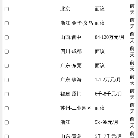
前
北京
面议
天
前
浙江·金华·义乌
面议
天
前
山西.晋中
84-120万元/月
天
前
四川·成都
面议
天
前
广东·东莞
面议
天
前
广东·珠海
1-1.2万元/月
天
前
福建·厦门
6千-8千元/月
天
前
苏州-工业园区
面议
天
前
浙江
5k~9k元/月
天
前
山东·青岛
5千-7千元/月