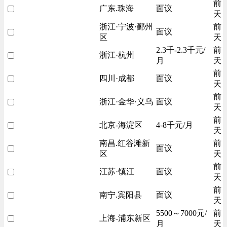
前
广东.珠海
面议
天
浙江·宁波·鄞州
前
面议
区
天
2.3千-2.3千元/
前
浙江·杭州
月
天
前
四川·成都
面议
天
前
浙江·金华·义乌
面议
天
前
北京-海淀区
4-8千元/月
天
南昌.红谷滩新
前
面议
区
天
前
江苏·镇江
面议
天
前
南宁.宾阳县
面议
天
5500～7000元/
前
上海-浦东新区
月
天