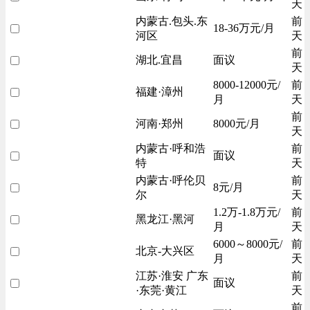
天
内蒙古.包头.东
前
18-36万元/月
河区
天
前
湖北.宜昌
面议
天
8000-12000元/
前
福建·漳州
月
天
前
河南·郑州
8000元/月
天
内蒙古·呼和浩
前
面议
特
天
内蒙古·呼伦贝
前
8元/月
尔
天
1.2万-1.8万元/
前
黑龙江·黑河
月
天
6000～8000元/
前
北京-大兴区
月
天
江苏·淮安 广东
前
面议
·东莞·黄江
天
前