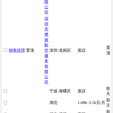
限
公
司
深
圳
市
携
旅
航
置
销售经理
置顶
空
深圳-龙岗区
面议
顶
服
务
有
限
公
司
前
宁波-海曙区
面议
天
前
湖北
1.68k~2.1k元/月
天
前