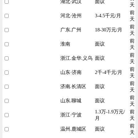
湖北·武汉
面议
天
前
河北·沧州
3-4.5千元/月
天
前
广东.广州
18-30万元/月
天
前
淮南
面议
天
前
浙江.金华.义乌
面议
天
前
山东·济南
2千-4千元/月
天
前
济南.长清区
面议
天
前
山东.聊城
面议
天
1.3万-1.9万元/
前
浙江·宁波
月
天
前
温州.鹿城区
面议
天